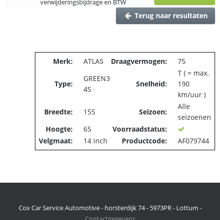
verwijderingsbijdrage en BTW
Terug naar resultaten
Merk:
ATLAS
Draagvermogen:
75
T ( = max.
GREEN3
Type:
Snelheid:
190
4S
km/uur )
Alle
Breedte:
155
Seizoen:
seizoenen
Hoogte:
65
Voorraadstatus:
Velgmaat:
14 inch
Productcode:
AF079744
Cox Car Service Automotive - horsterdijk 74 - 5973PR - Lottum -
Contactgegevens