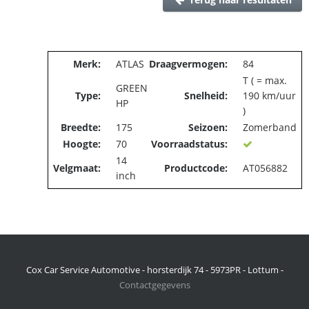
Merk:
ATLAS
Draagvermogen:
84
T ( = max.
GREEN
Type:
Snelheid:
190 km/uur
HP
)
Breedte:
175
Seizoen:
Zomerband
Hoogte:
70
Voorraadstatus:
14
Velgmaat:
Productcode:
AT056882
inch
Cox Car Service Automotive - horsterdijk 74 - 5973PR - Lottum -
Contactgegevens