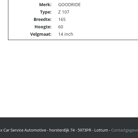
Merk:
GOODRIDE
Type:
Z 107
Breedte:
165
Hoogte:
60
Velgmaat:
14 inch
x Car Service Automotive - horsterdijk 74 - 5973PR - Lottum -
Contactgegev