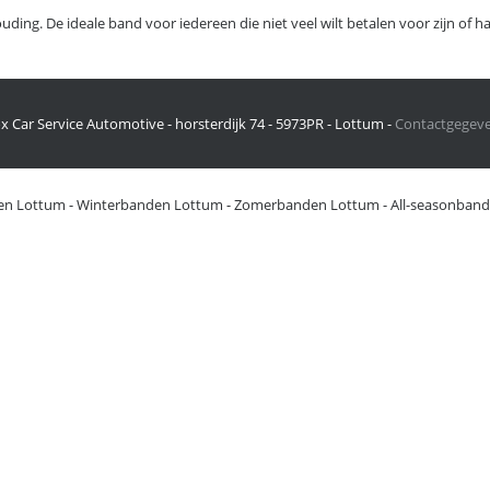
rhouding. De ideale band voor iedereen die niet veel wilt betalen voor zijn o
x Car Service Automotive - horsterdijk 74 - 5973PR - Lottum -
Contactgegev
en Lottum
-
Winterbanden Lottum
-
Zomerbanden Lottum
-
All-seasonban