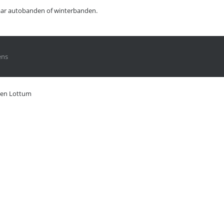
f haar autobanden of winterbanden.
ens
den Lottum