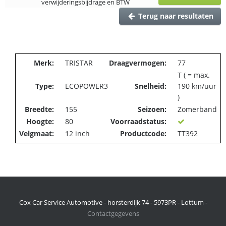
verwijderingsbijdrage en BTW
Terug naar resultaten
Merk:
TRISTAR
Draagvermogen:
77
T ( = max.
Type:
ECOPOWER3
Snelheid:
190 km/uur
)
Breedte:
155
Seizoen:
Zomerband
Hoogte:
80
Voorraadstatus:
Velgmaat:
12 inch
Productcode:
TT392
Cox Car Service Automotive - horsterdijk 74 - 5973PR - Lottum -
Contactgegevens