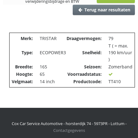
verwijderingsbijdrage en BTW
Terug naar resultaten
Merk:
TRISTAR
Draagvermogen:
79
T ( = max.
Type:
ECOPOWER3
Snelheid:
190 km/uur
)
Breedte:
165
Seizoen:
Zomerband
Hoogte:
65
Voorraadstatus:
Velgmaat:
14 inch
Productcode:
TT410
Cox Car Service Automotive - horsterdijk 74 - 5973PR - Lottum -
Contactgegevens