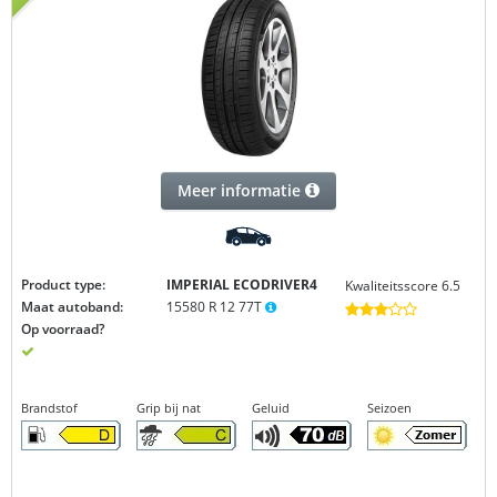
Meer informatie
Product type:
IMPERIAL ECODRIVER4
Kwaliteitsscore 6.5
Maat autoband:
15580 R 12 77T
Op voorraad?
Brandstof
Grip bij nat
Geluid
Seizoen