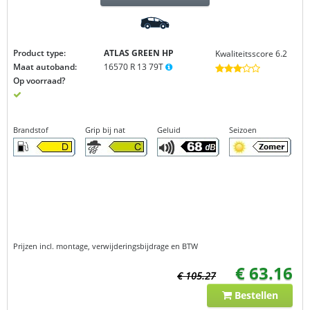
Product type:
ATLAS GREEN
HP
Kwaliteitsscore 6.2
Maat autoband:
16570 R 13 79T
Op voorraad?
Brandstof
Grip bij nat
Geluid
Seizoen
Prijzen incl. montage, verwijderingsbijdrage en BTW
€ 63.16
€ 105.27
Bestellen