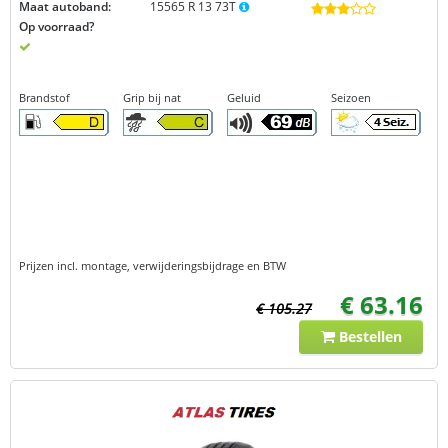
Maat autoband:
15565 R 13 73T
Op voorraad?
Brandstof
Grip bij nat
Geluid
Seizoen
Prijzen incl. montage, verwijderingsbijdrage en BTW
€ 63.16
€ 105.27
Bestellen