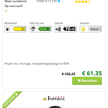
Maat autoband:
15565 R 13 73T
Op voorraad?
Brandstof
Grip bij nat
Geluid
Seizoen
Prijzen incl. montage, verwijderingsbijdrage en BTW
€ 61.35
€ 102.25
Bestellen