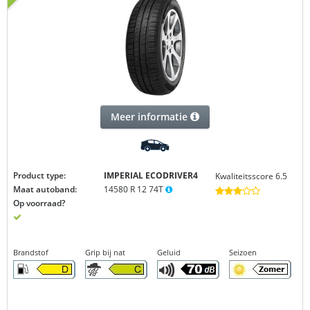
Meer informatie
Product type:
IMPERIAL ECODRIVER4
Kwaliteitsscore 6.5
Maat autoband:
14580 R 12 74T
Op voorraad?
Brandstof
Grip bij nat
Geluid
Seizoen