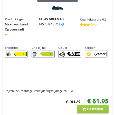
Product type:
ATLAS GREEN
HP
Kwaliteitsscore 6.2
Maat autoband:
14570 R 13 71T
Op voorraad?
Brandstof
Grip bij nat
Geluid
Seizoen
Prijzen incl. montage, verwijderingsbijdrage en BTW
€ 61.95
€ 103.25
Bestellen