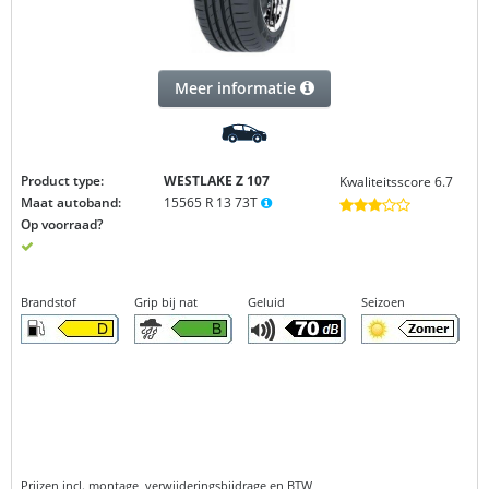
Meer informatie
Product type:
WESTLAKE Z 107
Kwaliteitsscore 6.7
Maat autoband:
15565 R 13 73T
Op voorraad?
Brandstof
Grip bij nat
Geluid
Seizoen
Prijzen incl. montage, verwijderingsbijdrage en BTW