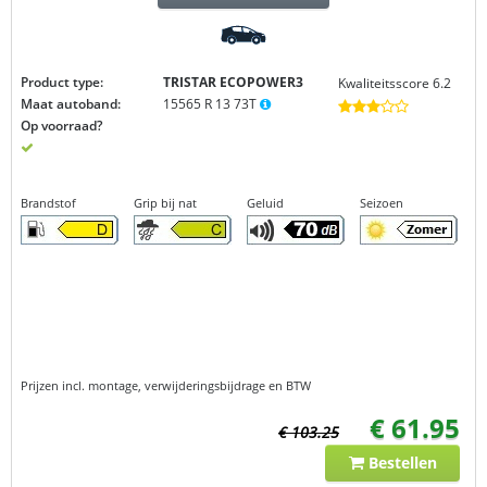
Product type:
TRISTAR ECOPOWER3
Kwaliteitsscore 6.2
Maat autoband:
15565 R 13 73T
Op voorraad?
Brandstof
Grip bij nat
Geluid
Seizoen
Prijzen incl. montage, verwijderingsbijdrage en BTW
€ 61.95
€ 103.25
Bestellen