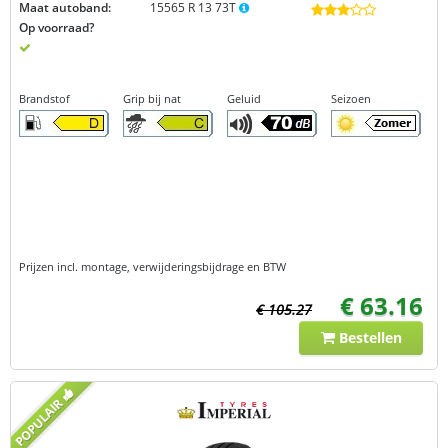
Maat autoband:
15565 R 13 73T
Op voorraad?
Brandstof
Grip bij nat
Geluid
Seizoen
Prijzen incl. montage, verwijderingsbijdrage en BTW
€ 63.16
€ 105.27
Bestellen