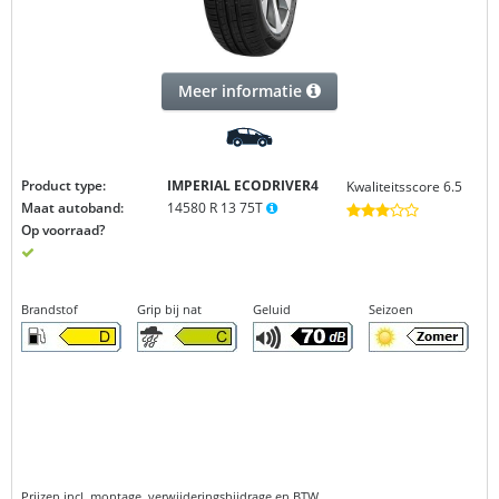
Meer informatie
Product type:
IMPERIAL ECODRIVER4
Kwaliteitsscore 6.5
Maat autoband:
14580 R 13 75T
Op voorraad?
Brandstof
Grip bij nat
Geluid
Seizoen
Prijzen incl. montage, verwijderingsbijdrage en BTW