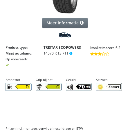
Meer informatie
Product type:
TRISTAR ECOPOWER3
Kwaliteitsscore 6.2
Maat autoband:
14570 R 13 71T
Op voorraad?
Brandstof
Grip bij nat
Geluid
Seizoen
Prijzen incl. montage, verwijderingsbijdrage en BTW