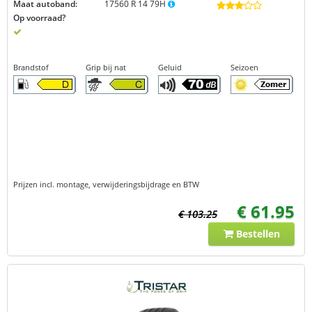
Maat autoband:
17560 R 14 79H
Op voorraad?
Brandstof
Grip bij nat
Geluid
Seizoen
Prijzen incl. montage, verwijderingsbijdrage en BTW
€ 61.95
€ 103.25
Bestellen