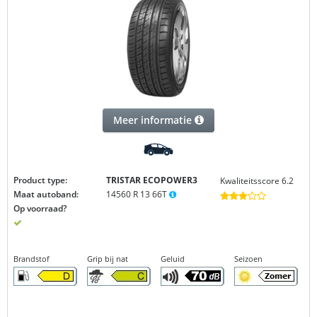
Meer informatie
Product type:
TRISTAR ECOPOWER3
Kwaliteitsscore 6.2
Maat autoband:
14560 R 13 66T
Op voorraad?
Brandstof
Grip bij nat
Geluid
Seizoen