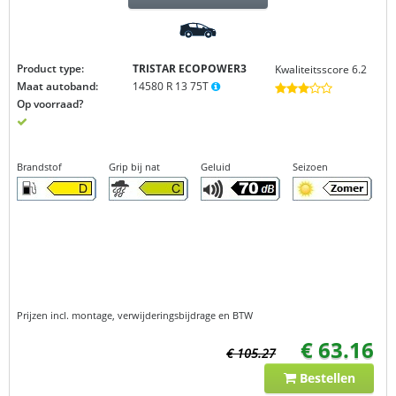
Product type:
TRISTAR ECOPOWER3
Kwaliteitsscore 6.2
Maat autoband:
14580 R 13 75T
Op voorraad?
Brandstof
Grip bij nat
Geluid
Seizoen
Prijzen incl. montage, verwijderingsbijdrage en BTW
€ 63.16
€ 105.27
Bestellen